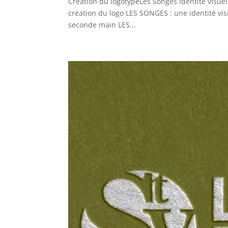
Création du logotypeLes Songes Identité visuell
création du logo LES SONGES : une identité vis
seconde main LES...