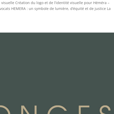
visuelle Création du logo et de l’identité visuelle pour Héméra –
avocats HEMERA : un symbole de lumière, d’équité et de justice La