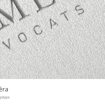
éra
gotype