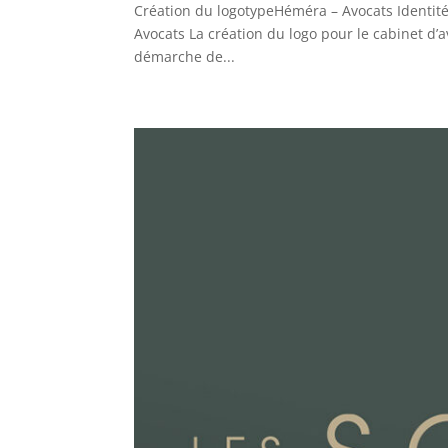
Création du logotypeHéméra – Avocats Identité 
Avocats La création du logo pour le cabinet d’
démarche de...