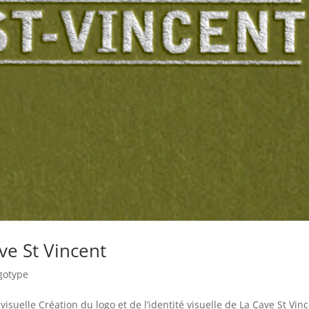
ve St Vincent
gotype
isuelle Création du logo et de l’identité visuelle de La Cave St Vin