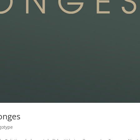
Songes
gotype