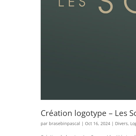
Création logotype – Les 
par
brasebinpascal
|
Oct 16, 2024
|
Divers
,
Lo