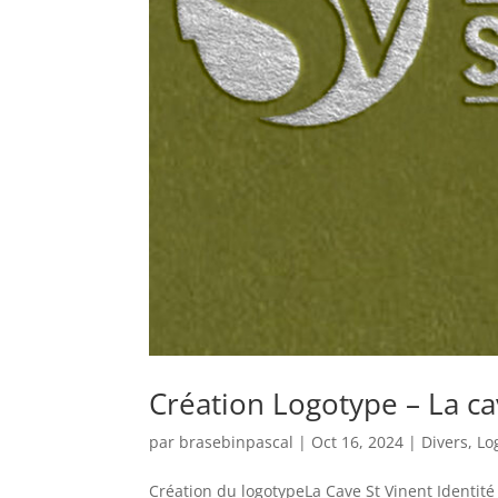
Création Logotype – La ca
par
brasebinpascal
|
Oct 16, 2024
|
Divers
,
Lo
Création du logotypeLa Cave St Vinent Identité v