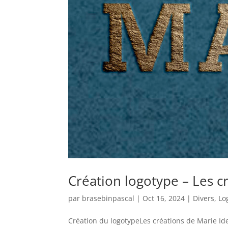
Création logotype – Les c
par
brasebinpascal
|
Oct 16, 2024
|
Divers
,
Lo
Création du logotypeLes créations de Marie Ident