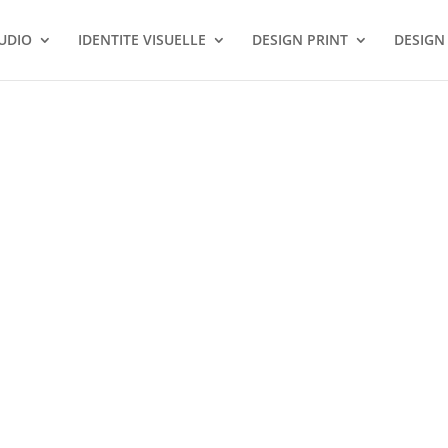
TUDIO
IDENTITE VISUELLE
DESIGN PRINT
DESIGN
raphique du
rie de