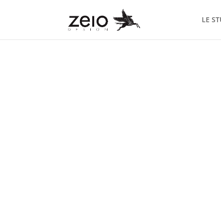
LE S
Création du design g
site internet de la mai
Mésanger